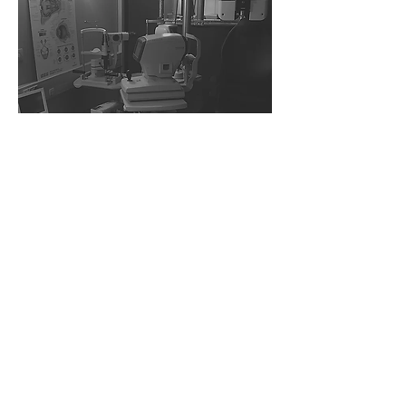
Tarifs forfait adaptation
lentilles de contact souples
Forfait adaptation en lentilles souples
unifocales jetables journalières
(sphériques ou toriques): 39€
Forfait adaptation en lentilles souples
unifocales (sphériques ou toriques)
(renouvelle des lentilles mensuelles,
trimestrielles, annuelles) : 49€