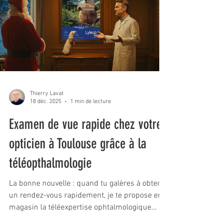
photos d’identité officielles à Toulouse ,
compatibles avec la demande d’ETA. Qu’est-ce
que l’ETA pour le Royaume-Uni ? L’ Electronic T
Thierry Lavat
18 déc. 2025
1 min de lecture
Examen de vue rapide chez votre
opticien à Toulouse grâce à la
téléopthalmologie
La bonne nouvelle : quand tu galères à obtenir
un rendez-vous rapidement, je te propose en
magasin la téléexpertise ophtalmologique
(solution LYLEOO) à Toulouse – Borderouge.