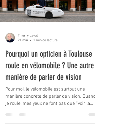
Thierry Lavat
21 mai
1 min de lecture
Pourquoi un opticien à Toulouse
roule en vélomobile ? Une autre
manière de parler de vision
Pour moi, le vélomobile est surtout une
manière concrète de parler de vision. Quand
je roule, mes yeux ne font pas que “voir la
route”. Ils analysent en permanence les
contrastes, les reliefs, les mouvements, la
lumière, les reflets, les distances et ce qui se
passe sur les côtés.