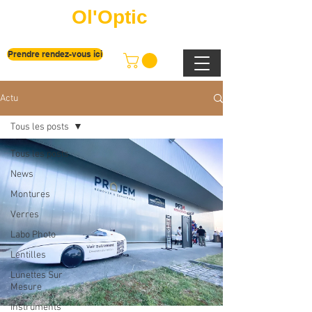
Ol'Optic
Prendre rendez-vous ici
Actu
Tous les posts
Tous les posts
News
Montures
Verres
Labo Photo
Lentilles
Lunettes Sur
Mesure
Instruments