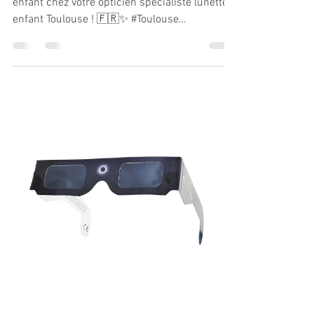
enfant chez votre opticien spécialiste lunettes
enfant Toulouse ! 🇫🇷✨ #Toulouse
#lunettesenfant