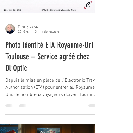
Thierry Lavat
26 févr.
3 min de lecture
Photo identité ETA Royaume-Uni à
Toulouse – Service agréé chez
Ol’Optic
Depuis la mise en place de l’ Electronic Travel
Authorisation (ETA) pour entrer au Royaume-
Uni, de nombreux voyageurs doivent fournir
une photo d’identité conforme aux exigences
britanniques . Si vous partez au Royaume-Uni
prochainement, vous aurez besoin d’une
photo identité ETA conforme . 👉 Bonne
nouvelle : je suis agréé pour réaliser vos