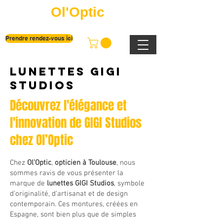
Ol'Optic
Prendre rendez-vous ici
Lunettes GIGI
STUDIOS
Découvrez l'élégance et
l'innovation de GIGI Studios
chez Ol’Optic
Chez
Ol’Optic
,
opticien à Toulouse
, nous
sommes ravis de vous présenter la
marque de
lunettes GIGI Studios
, symbole
d’originalité, d’artisanat et de design
contemporain. Ces montures, créées en
Espagne, sont bien plus que de simples