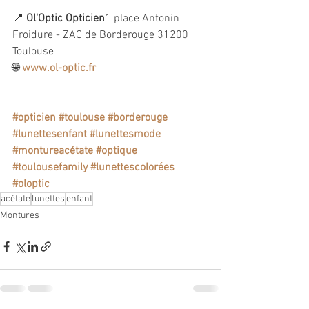
📍 
Ol'Optic Opticien
1 place Antonin 
Froidure - ZAC de Borderouge 31200 
Toulouse
🌐 
www.ol-optic.fr
#opticien
#toulouse
#borderouge
#lunettesenfant
#lunettesmode
#montureacétate
#optique
#toulousefamily
#lunettescolorées
#oloptic
acétate
lunettes
enfant
Montures