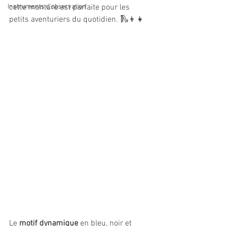
Instruments d'observation
cette monture est parfaite pour les 
petits aventuriers du quotidien. 🛝👦👧
Le 
motif dynamique
 en bleu, noir et 