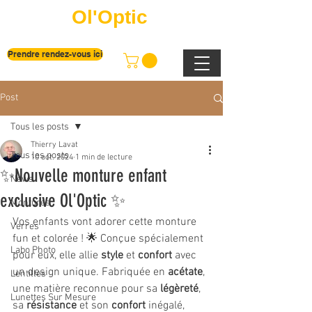
Ol'Optic
Prendre rendez-vous ici
Post
Tous les posts
Thierry Lavat
Tous les posts
10 oct. 2024
1 min de lecture
✨Nouvelle monture enfant
News
exclusive Ol'Optic ✨
Montures
Vos enfants vont adorer cette monture 
Verres
fun et colorée ! 🌟 Conçue spécialement 
Labo Photo
pour eux, elle allie 
style
 et 
confort
 avec 
un design unique. Fabriquée en 
acétate
, 
Lentilles
une matière reconnue pour sa 
légèreté
, 
Lunettes Sur Mesure
sa 
résistance
 et son 
confort
 inégalé, 