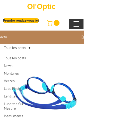
Ol'Optic
Prendre rendez-vous ici
Actu
Tous les posts
Tous les posts
News
Montures
Verres
Labo Photo
Lentilles
Lunettes Sur
Mesure
Instruments