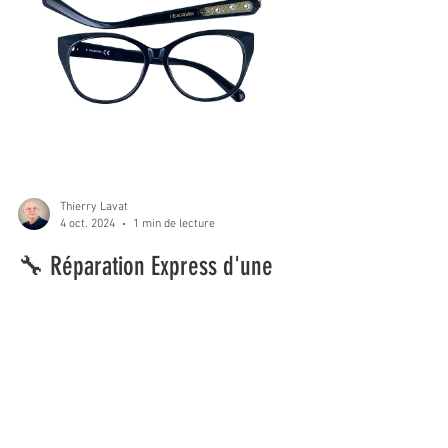
Thierry Lavat
4 oct. 2024
1 min de lecture
🔧 Réparation Express d'une
lunette cassée Swarovski grâce à
l'impression 3D chez Ol'Optic ! 👓
Imaginez ceci : vous êtes en vacances, vos
lunettes préférées se cassent, et vous ne
pouvez plus rien voir. Ol'Optic a la solution