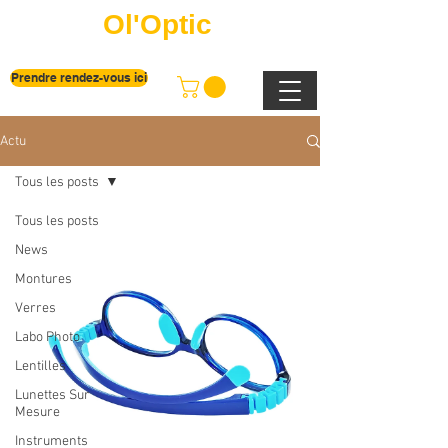
Ol'Optic
Prendre rendez-vous ici
Actu
Tous les posts
Tous les posts
News
Montures
Verres
Labo Photo
Lentilles
Lunettes Sur
Mesure
Instruments