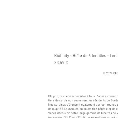
Biofinity - Boîte de 6 lentilles - L
Prix
33,59 €
© 2024 Ol'O
Ol'Optic, la vision accessible à tous.. Situé au cœur
fiers de servir non seulement les résidents de Borde
Nos services s'étendent également aux communes pro
de qualité à Launaguet, ou souhaitiez bénéficier de c
Venez découvrir notre large gamme de lunettes de vue
impression 3D
. Chez Ol'Optic, nous mettons un poi