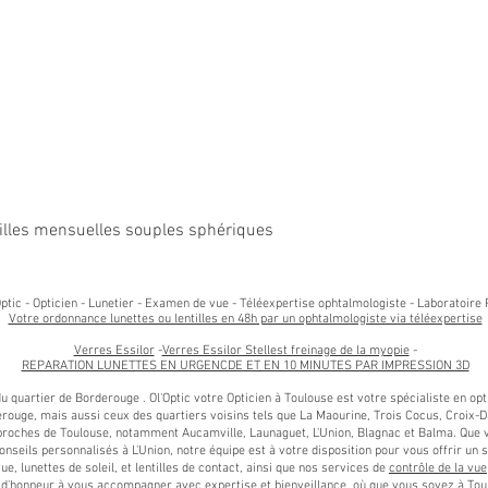
Aperçu rapide
entilles mensuelles souples sphériques
ptic - Opticien - Lunetier - Examen de vue - Téléexpertise ophtalmologiste - Laboratoire 
Votre ordonnance lunettes ou lentilles en 48h par un ophtalmologiste via téléexpertise
Verres Essilor
-
Verres Essilor Stellest freinage de la myopie
-
REPARATION LUNETTES EN URGENCDE ET EN 10 MINUTES PAR IMPRESSION 3D
 du quartier de Borderouge . Ol'Optic votre Opticien à Toulouse est votre spécialiste en o
rouge, mais aussi ceux des quartiers voisins tels que La Maourine, Trois Cocus, Croix-Da
ches de Toulouse, notamment Aucamville, Launaguet, L'Union, Blagnac et Balma. Que vo
onseils personnalisés à L'Union, notre équipe est à votre disposition pour vous offrir un 
, lunettes de soleil, et lentilles de contact, ainsi que nos services de
contrôle de la vue
nt d'honneur à vous accompagner avec expertise et bienveillance, où que vous soyez à 