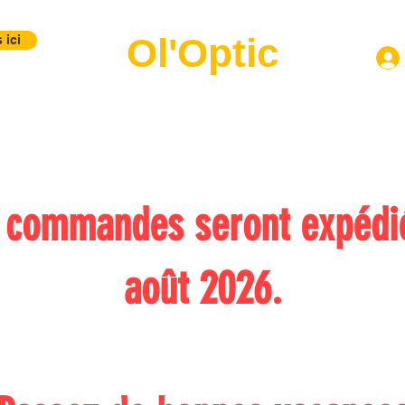
Ol'Optic
 ici
Montures
Verres
Lentilles
Labo Photo
Contact
B
s commandes seront expédié
août 2026.