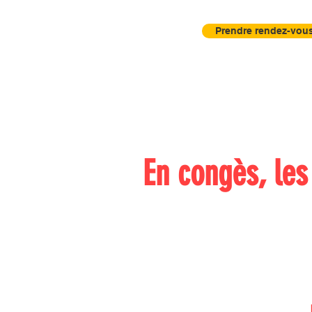
Prendre rendez-vous
Accueil
Actu
Contrôle Visuel
En congès, le