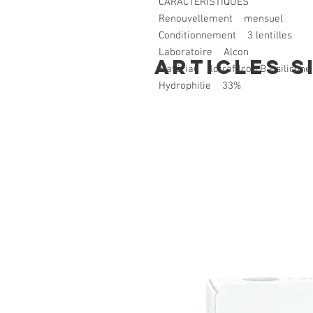
CARACTÉRISTIQUES
Renouvellement mensuel
Conditionnement 3 lentilles
Laboratoire Alcon
Articles s
Matériau lotrafilcon B - silicone
Hydrophilie 33%