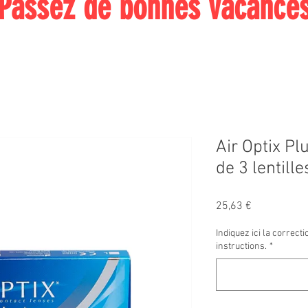
Passez de bonnes vacance
Air Optix Pl
de 3 lentill
Prix
25,63 €
Indiquez ici la correct
instructions.
*