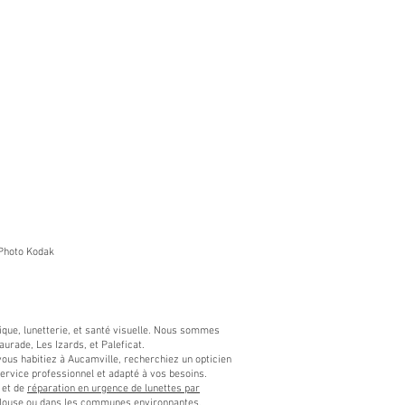
Binova Hydrosoft O2 Toric (Boi
Prix
39,00 €
Photo Kodak​
ptique, lunetterie, et santé visuelle. Nous sommes
urade, Les Izards, et Paleficat.
us habitiez à Aucamville, recherchiez un opticien
service professionnel et adapté à vos besoins.
et de
réparation en urgence de lunettes par
Toulouse ou dans les communes environnantes.