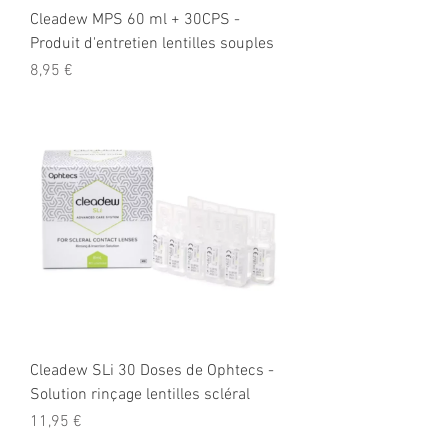
Cleadew MPS 60 ml + 30CPS -
Produit d'entretien lentilles souples
Prix
8,95 €
Cleadew SLi 30 Doses de Ophtecs -
Solution rinçage lentilles scléral
Prix
11,95 €