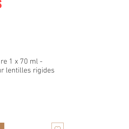
s
re 1 x 70 ml -
r lentilles rigides