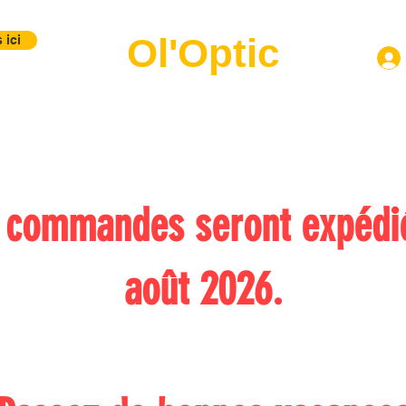
Ol'Optic
 ici
Montures
Verres
Lentilles
Labo Photo
Contact
B
s commandes seront expédié
août 2026.