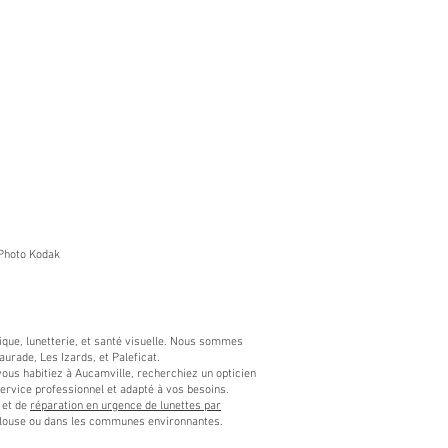
Binova Hydrosoft O2 Toric (Boi
Prix
39,00 €
Photo Kodak​
ptique, lunetterie, et santé visuelle. Nous sommes
urade, Les Izards, et Paleficat.
us habitiez à Aucamville, recherchiez un opticien
service professionnel et adapté à vos besoins.
et de
réparation en urgence de lunettes par
Toulouse ou dans les communes environnantes.