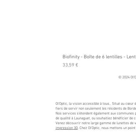
Biofinity - Boîte de 6 lentilles - L
Prix
33,59 €
© 2024 Ol'O
Ol'Optic, la vision accessible à tous.. Situé au cœur
fiers de servir non seulement les résidents de Borde
Nos services s'étendent également aux communes pro
de qualité à Launaguet, ou souhaitiez bénéficier de c
Venez découvrir notre large gamme de lunettes de vue
impression 3D
. Chez Ol'Optic, nous mettons un poi