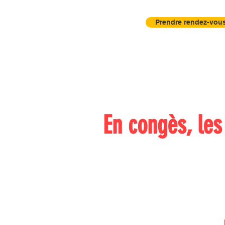
Prendre rendez-vous
Accueil
Actu
Contrôle Visuel
En congès, le