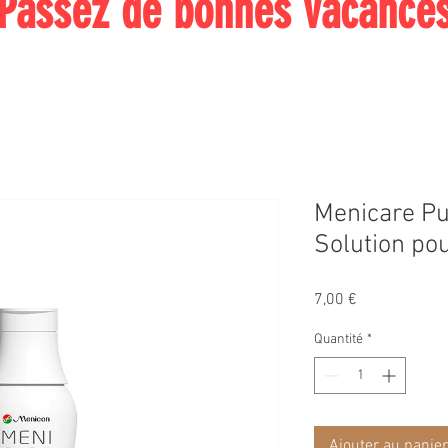
Passez de bonnes vacance
Menicare Pu
Solution pou
Prix
7,00 €
Quantité
*
Ajouter au panier