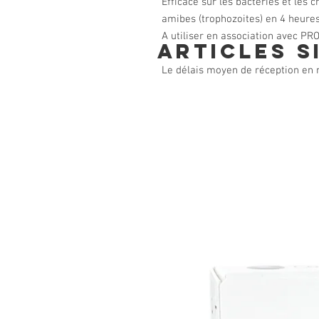
Efficace sur les bactéries et les 
amibes (trophozoites) en 4 heures
A utiliser en association avec PR
Articles s
Le délais moyen de réception en m