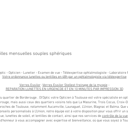
Aperçu rapide
entilles mensuelles souples sphériques
ptic - Opticien - Lunetier - Examen de vue - Téléexpertise ophtalmologiste - Laboratoire 
Votre ordonnance lunettes ou lentilles en 48h par un ophtalmologiste via téléexpertise
Verres Essilor
-
Verres Essilor Stellest freinage de la myopie
-
REPARATION LUNETTES EN URGENCDE ET EN 10 MINUTES PAR IMPRESSION 3D
 du quartier de Borderouge . Ol'Optic votre Opticien à Toulouse est votre spécialiste en o
rouge, mais aussi ceux des quartiers voisins tels que La Maourine, Trois Cocus, Croix-Da
ches de Toulouse, notamment Aucamville, Launaguet, L'Union, Blagnac et Balma. Que vo
onseils personnalisés à L'Union, notre équipe est à votre disposition pour vous offrir un 
, lunettes de soleil, et lentilles de contact, ainsi que nos services de
contrôle de la vue
nt d'honneur à vous accompagner avec expertise et bienveillance, où que vous soyez à 