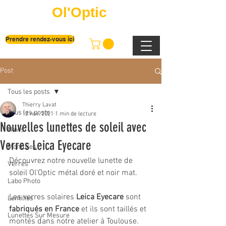
Ol'Optic
Prendre rendez-vous ici
Post
Tous les posts
Thierry Lavat
Tous les posts
12 nov. 2021
1 min de lecture
Nouvelles lunettes de soleil avec
News
Verres Leica Eyecare
Montures
Découvrez notre nouvelle lunette de 
Verres
soleil Ol'Optic métal doré et noir mat.
Labo Photo
Les verres solaires 
Leica Eyecare
 sont 
Lentilles
fabriqués en France 
et ils sont taillés et 
Lunettes Sur Mesure
montés dans notre atelier à Toulouse.