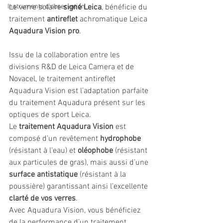
Instruments d'observation
Le verre solaire 
signé Leica
, bénéficie du 
traitement 
antireflet 
achromatique Leica 
Aquadura Vision pro
.
Issu de la collaboration entre les 
divisions R&D de Leica Camera et de 
Novacel, le traitement antireflet 
Aquadura Vision est l’adaptation parfaite 
du traitement Aquadura présent sur les 
optiques de sport Leica.
Le 
traitement Aquadura Vision
 est 
composé d’un revêtement 
hydrophobe 
(résistant à l’eau) et 
oléophobe 
(résistant 
aux particules de gras), mais aussi d’une 
surface antistatique
 (résistant à la 
poussière) garantissant ainsi l’excellente 
clarté de vos verres
.
Avec Aquadura Vision, vous bénéficiez 
de la performance d’un traitement 