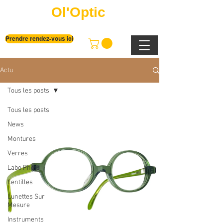
Ol'Optic
Prendre rendez-vous ici
Actu
Tous les posts
Tous les posts
News
Montures
Verres
Labo Photo
Lentilles
Lunettes Sur
Mesure
Instruments