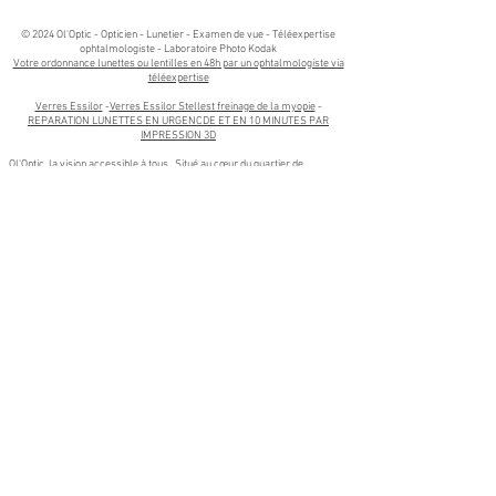
© 2024 Ol'Optic - Opticien - Lunetier - Examen de vue - Téléexpertise
ophtalmologiste - Laboratoire Photo Kodak​
Votre ordonnance lunettes ou lentilles en 48h par un ophtalmologiste via
téléexpertise
Verres Essilor
-
Verres Essilor Stellest freinage de la myopie
-
REPARATION LUNETTES EN URGENCDE ET EN 10 MINUTES PAR
IMPRESSION 3D
Ol'Optic, la vision accessible à tous.. Situé au cœur du quartier de
Borderouge . Ol'Optic votre Opticien à Toulouse est votre spécialiste en
optique, lunetterie, et santé visuelle. Nous sommes fiers de servir non
seulement les résidents de Borderouge, mais aussi ceux des quartiers
voisins tels que La Maourine, Trois Cocus, Croix-Daurade, Les Izards, et
Paleficat.
Nos services s'étendent également aux communes proches de Toulouse,
notamment Aucamville, Launaguet, L'Union, Blagnac et Balma. Que vous
habitiez à Aucamville, recherchiez un opticien de qualité à Launaguet, ou
souhaitiez bénéficier de conseils personnalisés à L'Union, notre équipe est
à votre disposition pour vous offrir un service professionnel et adapté à
vos besoins.
Venez découvrir notre large gamme de lunettes de vue, lunettes de soleil,
et lentilles de contact, ainsi que nos services de
contrôle de la vue
et de
réparation en urgence de lunettes par impression 3D
. Chez Ol'Optic, nous
mettons un point d'honneur à vous accompagner avec expertise et
bienveillance, où que vous soyez à Toulouse ou dans les communes
environnantes.