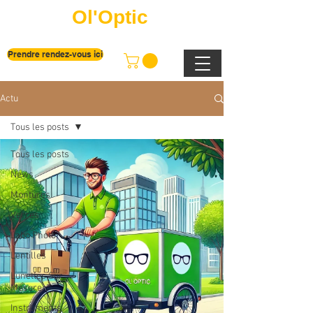
Ol'Optic
Prendre rendez-vous ici
Actu
Tous les posts
Tous les posts
News
Montures
Verres
Labo Photo
Lentilles
Lunettes Sur
Mesure
Instruments