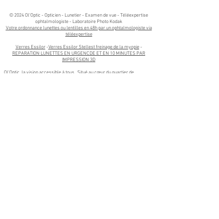
© 2024 Ol'Optic - Opticien - Lunetier - Examen de vue - Téléexpertise
ophtalmologiste - Laboratoire Photo Kodak​
Votre ordonnance lunettes ou lentilles en 48h par un ophtalmologiste via
téléexpertise
Verres Essilor
-
Verres Essilor Stellest freinage de la myopie
-
REPARATION LUNETTES EN URGENCDE ET EN 10 MINUTES PAR
IMPRESSION 3D
Ol'Optic, la vision accessible à tous.. Situé au cœur du quartier de
Borderouge . Ol'Optic votre Opticien à Toulouse est votre spécialiste en
optique, lunetterie, et santé visuelle. Nous sommes fiers de servir non
seulement les résidents de Borderouge, mais aussi ceux des quartiers
voisins tels que La Maourine, Trois Cocus, Croix-Daurade, Les Izards, et
Paleficat.
Nos services s'étendent également aux communes proches de Toulouse,
notamment Aucamville, Launaguet, L'Union, Blagnac et Balma. Que vous
habitiez à Aucamville, recherchiez un opticien de qualité à Launaguet, ou
souhaitiez bénéficier de conseils personnalisés à L'Union, notre équipe est
à votre disposition pour vous offrir un service professionnel et adapté à
vos besoins.
Venez découvrir notre large gamme de lunettes de vue, lunettes de soleil,
et lentilles de contact, ainsi que nos services de
contrôle de la vue
et de
réparation en urgence de lunettes par impression 3D
. Chez Ol'Optic, nous
mettons un point d'honneur à vous accompagner avec expertise et
bienveillance, où que vous soyez à Toulouse ou dans les communes
environnantes.