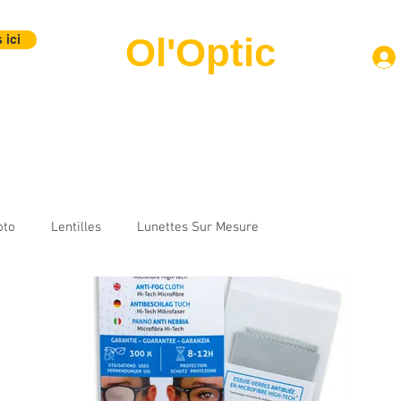
Ol'Optic
 ici
Montures
Verres
Lentilles
Labo Photo
Contact
B
oto
Lentilles
Lunettes Sur Mesure