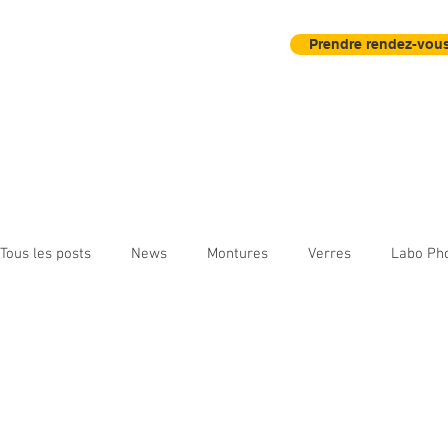
Prendre rendez-vous
Accueil
Actu
Contrôle Visuel
Tous les posts
News
Montures
Verres
Labo Ph
Instruments d'observation