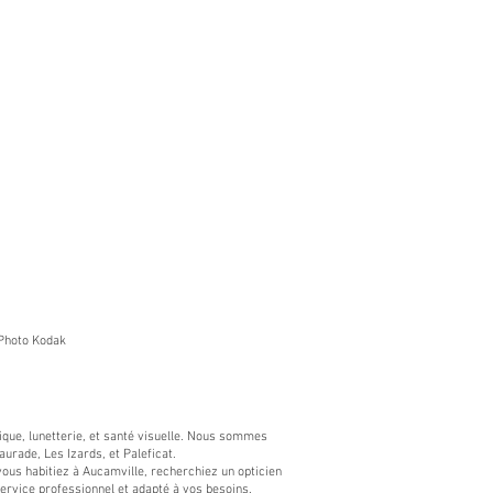
Photo Kodak​
ptique, lunetterie, et santé visuelle. Nous sommes
urade, Les Izards, et Paleficat.
us habitiez à Aucamville, recherchiez un opticien
service professionnel et adapté à vos besoins.