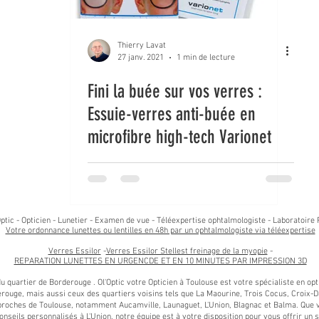
Thierry Lavat
27 janv. 2021
1 min de lecture
Fini la buée sur vos verres :
Essuie-verres anti-buée en
microfibre high-tech Varionet
ptic - Opticien - Lunetier - Examen de vue - Téléexpertise ophtalmologiste - Laboratoire 
Votre ordonnance lunettes ou lentilles en 48h par un ophtalmologiste via téléexpertise
Verres Essilor
-
Verres Essilor Stellest freinage de la myopie
-
REPARATION LUNETTES EN URGENCDE ET EN 10 MINUTES PAR IMPRESSION 3D
 du quartier de Borderouge . Ol'Optic votre Opticien à Toulouse est votre spécialiste en o
rouge, mais aussi ceux des quartiers voisins tels que La Maourine, Trois Cocus, Croix-Da
ches de Toulouse, notamment Aucamville, Launaguet, L'Union, Blagnac et Balma. Que vo
onseils personnalisés à L'Union, notre équipe est à votre disposition pour vous offrir un 