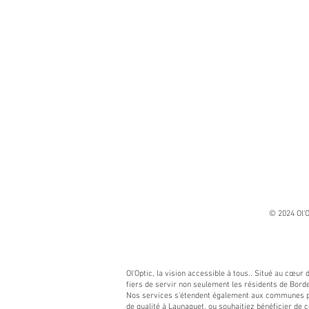
© 2024 Ol'O
Ol'Optic, la vision accessible à tous.. Situé au cœur
fiers de servir non seulement les résidents de Borde
Nos services s'étendent également aux communes pro
de qualité à Launaguet, ou souhaitiez bénéficier de c