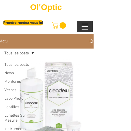
Ol'Optic
Prendre rendez-vous ici
Actu
Tous les posts
Tous les posts
News
Montures
Verres
Labo Photo
Lentilles
Lunettes Sur
Mesure
Instruments