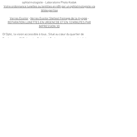
ophtalmologiste - Laboratoire Photo Kodak​
Votre ordonnance lunettes ou lentilles en 48h par un ophtalmologiste via
téléexpertise
Verres Essilor
-
Verres Essilor Stellest freinage de la myopie
-
REPARATION LUNETTES EN URGENCDE ET EN 10 MINUTES PAR
IMPRESSION 3D
Ol'Optic, la vision accessible à tous.. Situé au cœur du quartier de
Borderouge . Ol'Optic votre Opticien à Toulouse est votre spécialiste en
optique, lunetterie, et santé visuelle. Nous sommes fiers de servir non
seulement les résidents de Borderouge, mais aussi ceux des quartiers
voisins tels que La Maourine, Trois Cocus, Croix-Daurade, Les Izards, et
Paleficat.
Nos services s'étendent également aux communes proches de Toulouse,
notamment Aucamville, Launaguet, L'Union, Blagnac et Balma. Que vous
habitiez à Aucamville, recherchiez un opticien de qualité à Launaguet, ou
souhaitiez bénéficier de conseils personnalisés à L'Union, notre équipe est
à votre disposition pour vous offrir un service professionnel et adapté à
vos besoins.
Venez découvrir notre large gamme de lunettes de vue, lunettes de soleil,
et lentilles de contact, ainsi que nos services de
contrôle de la vue
et de
réparation en urgence de lunettes par impression 3D
. Chez Ol'Optic, nous
mettons un point d'honneur à vous accompagner avec expertise et
bienveillance, où que vous soyez à Toulouse ou dans les communes
environnantes.