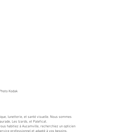
Photo Kodak​
ptique, lunetterie, et santé visuelle. Nous sommes
urade, Les Izards, et Paleficat.
us habitiez à Aucamville, recherchiez un opticien
service professionnel et adapté à vos besoins.