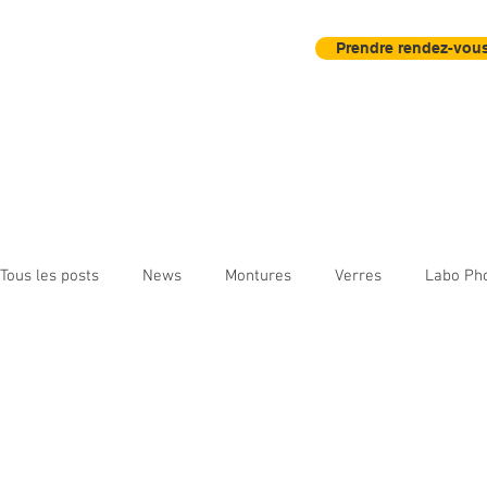
Prendre rendez-vous
Accueil
Actu
Contrôle Visuel
Tous les posts
News
Montures
Verres
Labo Ph
Instruments d'observation