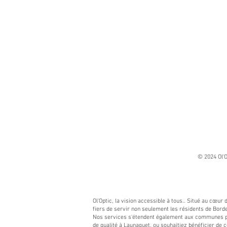
© 2024 Ol'O
Ol'Optic, la vision accessible à tous.. Situé au cœur
fiers de servir non seulement les résidents de Borde
Nos services s'étendent également aux communes pro
de qualité à Launaguet, ou souhaitiez bénéficier de c