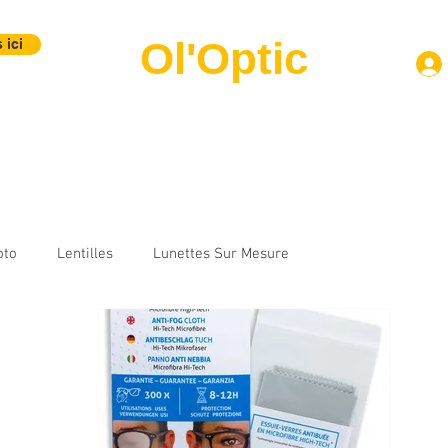
Ol'Optic
 ici
Montures
Verres
Lentilles
Labo Photo
Contact
B
oto
Lentilles
Lunettes Sur Mesure