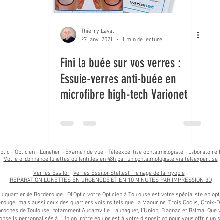
Thierry Lavat
27 janv. 2021
1 min de lecture
Fini la buée sur vos verres :
Essuie-verres anti-buée en
microfibre high-tech Varionet
ptic - Opticien - Lunetier - Examen de vue - Téléexpertise ophtalmologiste - Laboratoire 
Votre ordonnance lunettes ou lentilles en 48h par un ophtalmologiste via téléexpertise
Verres Essilor
-
Verres Essilor Stellest freinage de la myopie
-
REPARATION LUNETTES EN URGENCDE ET EN 10 MINUTES PAR IMPRESSION 3D
 du quartier de Borderouge . Ol'Optic votre Opticien à Toulouse est votre spécialiste en o
rouge, mais aussi ceux des quartiers voisins tels que La Maourine, Trois Cocus, Croix-Da
ches de Toulouse, notamment Aucamville, Launaguet, L'Union, Blagnac et Balma. Que vo
onseils personnalisés à L'Union, notre équipe est à votre disposition pour vous offrir un 