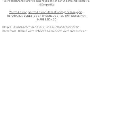
Votre ordonnance lunettes ou lentilles en 48h par un ophtalmologiste via
téléexpertise
Verres Essilor
-
Verres Essilor Stellest freinage de la myopie
-
REPARATION LUNETTES EN URGENCDE ET EN 10 MINUTES PAR
IMPRESSION 3D
Ol'Optic, la vision accessible à tous.. Situé au cœur du quartier de
Borderouge . Ol'Optic votre Opticien à Toulouse est votre spécialiste en
optique, lunetterie, et santé visuelle. Nous sommes fiers de servir non
seulement les résidents de Borderouge, mais aussi ceux des quartiers
voisins tels que La Maourine, Trois Cocus, Croix-Daurade, Les Izards, et
Paleficat.
Nos services s'étendent également aux communes proches de Toulouse,
notamment Aucamville, Launaguet, L'Union, Blagnac et Balma. Que vous
habitiez à Aucamville, recherchiez un opticien de qualité à Launaguet, ou
souhaitiez bénéficier de conseils personnalisés à L'Union, notre équipe est
à votre disposition pour vous offrir un service professionnel et adapté à
vos besoins.
Venez découvrir notre large gamme de lunettes de vue, lunettes de soleil,
et lentilles de contact, ainsi que nos services de
contrôle de la vue
et de
réparation en urgence de lunettes par impression 3D
. Chez Ol'Optic, nous
mettons un point d'honneur à vous accompagner avec expertise et
bienveillance, où que vous soyez à Toulouse ou dans les communes
environnantes.