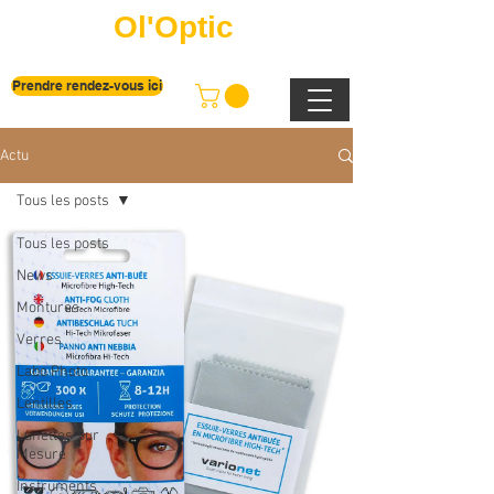
Ol'Optic
Prendre rendez-vous ici
Actu
Tous les posts
Tous les posts
News
Montures
Verres
Labo Photo
Lentilles
Lunettes Sur
Mesure
Instruments