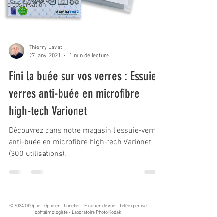
d'observation
Thierry Lavat
27 janv. 2021
1 min de lecture
Fini la buée sur vos verres : Essuie-
verres anti-buée en microfibre
high-tech Varionet
Découvrez dans notre magasin l'essuie-verres
anti-buée en microfibre high-tech Varionet
(300 utilisations).
© 2024 Ol'Optic - Opticien - Lunetier - Examen de vue - Téléexpertise
ophtalmologiste - Laboratoire Photo Kodak​