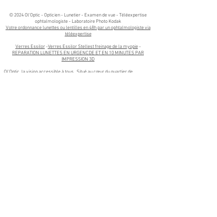
© 2024 Ol'Optic - Opticien - Lunetier - Examen de vue - Téléexpertise
ophtalmologiste - Laboratoire Photo Kodak​
Votre ordonnance lunettes ou lentilles en 48h par un ophtalmologiste via
téléexpertise
Verres Essilor
-
Verres Essilor Stellest freinage de la myopie
-
REPARATION LUNETTES EN URGENCDE ET EN 10 MINUTES PAR
IMPRESSION 3D
Ol'Optic, la vision accessible à tous.. Situé au cœur du quartier de
Borderouge . Ol'Optic votre Opticien à Toulouse est votre spécialiste en
optique, lunetterie, et santé visuelle. Nous sommes fiers de servir non
seulement les résidents de Borderouge, mais aussi ceux des quartiers
voisins tels que La Maourine, Trois Cocus, Croix-Daurade, Les Izards, et
Paleficat.
Nos services s'étendent également aux communes proches de Toulouse,
notamment Aucamville, Launaguet, L'Union, Blagnac et Balma. Que vous
habitiez à Aucamville, recherchiez un opticien de qualité à Launaguet, ou
souhaitiez bénéficier de conseils personnalisés à L'Union, notre équipe est
à votre disposition pour vous offrir un service professionnel et adapté à
vos besoins.
Venez découvrir notre large gamme de lunettes de vue, lunettes de soleil,
et lentilles de contact, ainsi que nos services de
contrôle de la vue
et de
réparation en urgence de lunettes par impression 3D
. Chez Ol'Optic, nous
mettons un point d'honneur à vous accompagner avec expertise et
bienveillance, où que vous soyez à Toulouse ou dans les communes
environnantes.