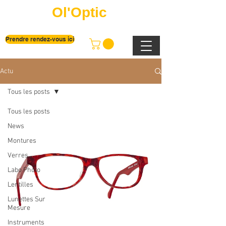
Ol'Optic
Prendre rendez-vous ici
Actu
Tous les posts
Tous les posts
News
Montures
Verres
Labo Photo
Lentilles
Lunettes Sur
Mesure
Instruments