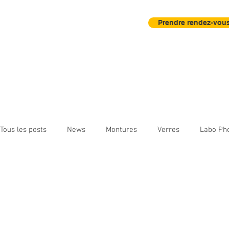
Prendre rendez-vous
Accueil
Actu
Contrôle Visuel
Tous les posts
News
Montures
Verres
Labo Ph
Instruments d'observation