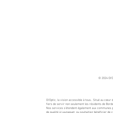
© 2024 Ol'O
Ol'Optic, la vision accessible à tous.. Situé au cœur
fiers de servir non seulement les résidents de Borde
Nos services s'étendent également aux communes pro
de qualité à Launaguet, ou souhaitiez bénéficier de c