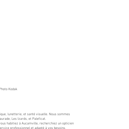
Photo Kodak​
ptique, lunetterie, et santé visuelle. Nous sommes
urade, Les Izards, et Paleficat.
us habitiez à Aucamville, recherchiez un opticien
service professionnel et adapté à vos besoins.