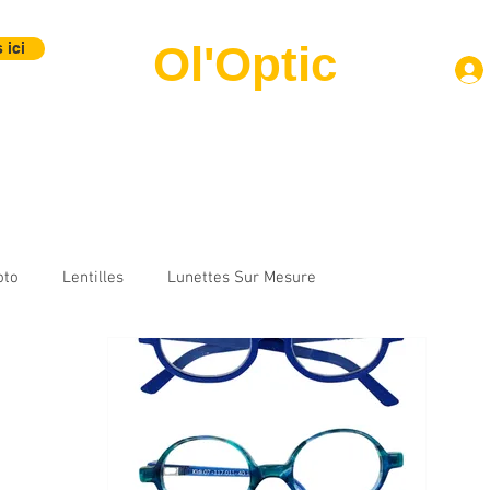
Ol'Optic
 ici
Montures
Verres
Lentilles
Labo Photo
Contact
B
oto
Lentilles
Lunettes Sur Mesure