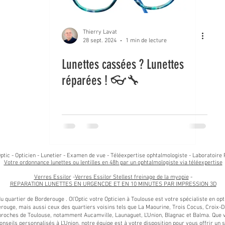
Thierry Lavat
28 sept. 2024
1 min de lecture
Lunettes cassées ? Lunettes
réparées ! 👓🔧
ptic - Opticien - Lunetier - Examen de vue - Téléexpertise ophtalmologiste - Laboratoire 
Votre ordonnance lunettes ou lentilles en 48h par un ophtalmologiste via téléexpertise
Verres Essilor
-
Verres Essilor Stellest freinage de la myopie
-
REPARATION LUNETTES EN URGENCDE ET EN 10 MINUTES PAR IMPRESSION 3D
 du quartier de Borderouge . Ol'Optic votre Opticien à Toulouse est votre spécialiste en o
rouge, mais aussi ceux des quartiers voisins tels que La Maourine, Trois Cocus, Croix-Da
ches de Toulouse, notamment Aucamville, Launaguet, L'Union, Blagnac et Balma. Que vo
onseils personnalisés à L'Union, notre équipe est à votre disposition pour vous offrir un 