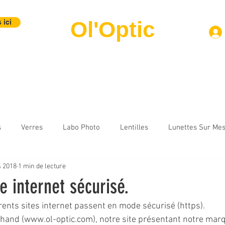
Ol'Optic
 ici
Montures
Verres
Lentilles
Labo Photo
Contact
B
s
Verres
Labo Photo
Lentilles
Lunettes Sur Me
 2018
1 min de lecture
te internet sécurisé.
férents sites internet passent en mode sécurisé (https). 
chand (www.ol-optic.com), notre site présentant notre mar