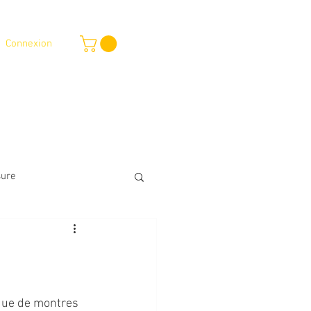
Connexion
outique en ligne
Services
Plus
sure
que de montres 