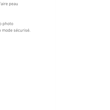
faire peau 
o photo 
n mode sécurisé.