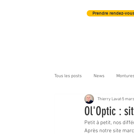
Prendre rendez-vous
Accueil
Actu
Contrôle Visuel
Tous les posts
News
Monture
Thierry Lavat
5 mars
Instruments d'observation
Ol'Optic : si
Petit à petit, nos dif
Après notre site mar